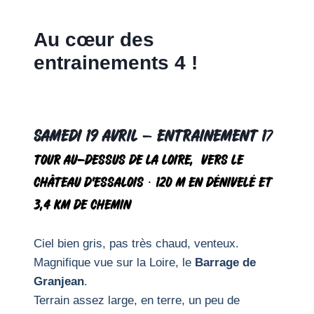
Aller
au
Au cœur des
contenu
entrainements 4 !
samedi 19 Avril
–
Entrainement 1
7
T
our au-dessus de la Loire, vers le
château d’Essalois
·
120 m en dénivelé et
3,4 km de chemin
Ciel bien gris, pas très chaud, venteux.
Magnifique vue sur la Loire, le
Barrage de
Granjean
.
Terrain assez large, en terre, un peu de